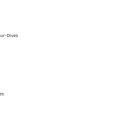
sur-Dives
es
s