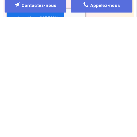
d’informations, cliquez
ici
.
Contactez-nous
Appelez-nous
*
Champs obligatoires
POURQUOI NOUS CHOISIR ?