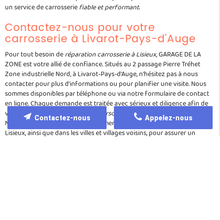
un service de carrosserie
fiable et performant
.
Contactez-nous pour votre
carrosserie à Livarot-Pays-d'Auge
Pour tout besoin de
réparation carrosserie à Lisieux
, GARAGE DE LA
ZONE est votre allié de confiance. Situés au 2 passage Pierre Tréhet
Zone industrielle Nord, à Livarot-Pays-d'Auge, n'hésitez pas à nous
contacter pour plus d'informations ou pour planifier une visite. Nous
sommes disponibles par téléphone ou via notre formulaire de contact
en ligne. Chaque demande est traitée avec sérieux et diligence afin de
vous fournir un
devis gratuit et personnalisé
dans les meilleurs délais.
Contactez-nous
Appelez-nous
Notre équipe se déplace régulièrement dans la région, y compris à
Lisieux, ainsi que dans les villes et villages voisins, pour assurer un
service de proximité. Nous mettons un point d'honneur à expliquer
clairement chaque étape de la réparation, vous guidant dans le choix
des prestations adaptées à votre véhicule. En nous choisissant, vous
optez pour la fiabilité, l'efficacité, et l'excellence d'un service de
carrosserie reconnu dans toute la région.
Questions fréquentes sur la
réparation carrosserie à Lisieux