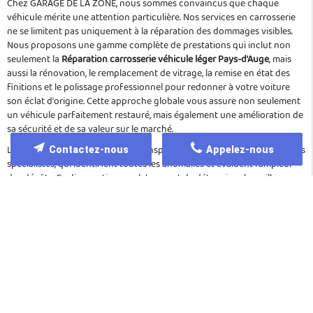
Chez GARAGE DE LA ZONE, nous sommes convaincus que chaque
véhicule mérite une attention particulière. Nos services en carrosserie
ne se limitent pas uniquement à la réparation des dommages visibles.
Nous proposons une gamme complète de prestations qui inclut non
seulement la
Réparation carrosserie véhicule léger Pays-d'Auge
, mais
aussi la rénovation, le remplacement de vitrage, la remise en état des
finitions et le polissage professionnel pour redonner à votre voiture
son éclat d'origine. Cette approche globale vous assure non seulement
un véhicule parfaitement restauré, mais également une amélioration de
sa sécurité et de sa valeur sur le marché.
Le processus commence par une inspection minutieuse réalisée par nos
Contactez-nous
Appelez-nous
spécialistes, qui identifient toutes les anomalies et évaluent l'ampleur
des dégâts. Ce diagnostic complet permet de déterminer la meilleure
voie à suivre pour chaque intervention, qu'il s'agisse d'une retouche
mineure ou d'une réfection totale de la carrosserie. Nos ateliers, situés à
LIVAROT-PAYS-D'AUGE et dans les environs du Pays-d'Auge, sont
équipés pour prendre en charge des projets de toutes tailles. Ainsi,
même les réparations les plus complexes bénéficient d'une expertise
sur mesure. Nous intégrons dans notre démarche des solutions
techniques avancées, notamment l'utilisation de peintures spécifiques,
de vernis protecteurs et d'outils de pointe pour le traitement des
déformations.