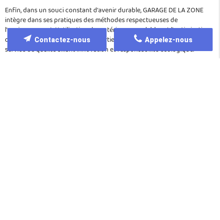
Enfin, dans un souci constant d'avenir durable, GARAGE DE LA ZONE
intègre dans ses pratiques des méthodes respectueuses de
l'environnement. L'utilisation de matériaux recyclables et l'optimisation
des processus techniques font partie de notre engagement pour un
Contactez-nous
Appelez-nous
service de qualité alliant innovation et responsabilité écologique.
Solutions sur mesure pour vos
besoins automobiles
Nos prestations dépassent largement le cadre du remplacement en
urgence. Chez GARAGE DE LA ZONE, nous offrons une gamme complète
de services destinés à entretenir et restaurer l'état de votre véhicule.
Que vous ayez besoin d'une réparation de carrosserie, d'un entretien
global du système de vitrage ou d'un diagnostic complet en cas de
dysfonctionnement, notre équipe se mobilise à chaque instant pour
vous apporter une réponse sur mesure.
Pour chaque intervention de
Remplacement pare-brise urgence Falaise
,
nous garantissons une analyse détaillée de la situation avant d'entamer
les travaux. Nos techniciens procèdent à un contrôle minutieux des
zones impactées, évaluant la nécessité d'un remplacement complet ou
d'une réparation ciblée. Cette approche rigoureuse permet de préserver
l'intégrité structurelle du véhicule tout en assurant une qualité de