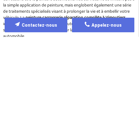
la simple application de peinture, mais englobent également une série
de traitements spécialisés visant à prolonger la vie et à embellir votre
véhicule. La
peinture carrosserie réparation complète à Vimoutiers
inclut ainsi des interventions de haute précision, adaptées à chaque
Contactez-nous
Appelez-nous
situation et conçues pour optimiser la sécurité et l'esthétique de votre
automobile.
Notre offre de services couvre :
La réparation de carrosseries endommagées après un accident,
en garantissant une remise à neuf parfaite et une continuité
visuelle irréprochable.
L'application et la retouche de peintures automobiles avec des
produits haut de gamme, sélectionnés pour leur durabilité et leur
résistance aux agressions extérieures.
Le remplacement et la réparation de vitrages pour maximiser la
sécurité du conducteur et des passagers, tout en préservant
l'aspect esthétique du véhicule.
Le diagnostic complet de la carrosserie avec élaboration de devis
personnalisés, afin de planifier une prise en charge rapide et
efficace des travaux nécessaires.
Chaque prestation en
peinture carrosserie réparation complète à
Vimoutiers
est réalisée en prenant le temps d'analyser minutieusement