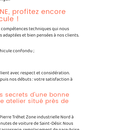
ure Lisieux
E, profitez encore
cule !
s compétences techniques qui nous
 adaptées et bien pensées à nos clients.
éhicule confondu ;
client avec respect et considération.
is nos débuts : votre satisfaction à
s secrets d'une bonne
 atelier situé près de
ierre Tréhet Zone industrielle Nord à
nutes de voiture de Saint-Désir. Nous
: carrosserie, remplacement de pare-brise