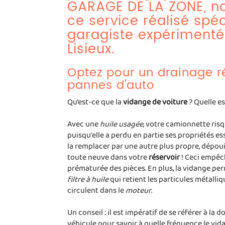
GARAGE DE LA ZONE, n
ce service réalisé spé
garagiste expérimenté
Lisieux.
Optez pour un drainage ré
pannes d'auto
Qu’est-ce que la
vidange de voiture
? Quelle es
Avec une
huile usagée
, votre camionnette risq
puisqu'elle a perdu en partie ses propriétés e
la remplacer par une autre plus propre, dépou
toute neuve dans votre
réservoir
! Ceci empêc
prématurée des pièces. En plus, la vidange p
filtre à huile
qui retient les particules métalli
circulent dans le
moteur
.
Un conseil : il est impératif de se référer à l
véhicule pour savoir à quelle fréquence le vid