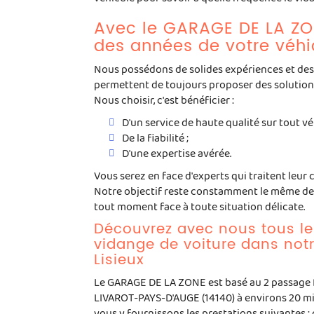
Vidange voit
Avec le GARAGE DE LA ZON
des années de votre véhi
Nous possédons de solides expériences et de
Appelez-nous
Contactez-nous
permettent de toujours proposer des solutions
Nous choisir, c'est bénéficier :
D'un service de haute qualité sur tout v
De la fiabilité ;
D'une expertise avérée.
Vous serez en face d'experts qui traitent leur 
Notre objectif reste constamment le même depu
tout moment face à toute situation délicate.
Découvrez avec nous tous le
vidange de voiture dans notre
Lisieux
Le GARAGE DE LA ZONE est basé au 2 passage P
LIVAROT-PAYS-D'AUGE (14140) à environs 20 mi
vous y fournissons les prestations suivantes 