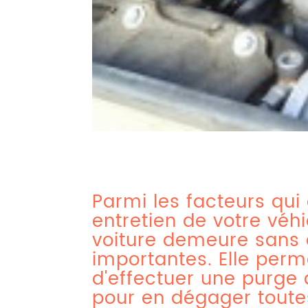
Parmi les facteurs qui
entretien de votre véhi
voiture demeure sans 
importantes. Elle perm
d'effectuer une purge
pour en dégager toute