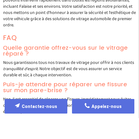
pouvons intervenir rapidement dans toutes les régions avoisinantes,
incluant Falaise et ses environs. Votre satisfaction est notre priorité, et
nous mettons un point d'honneur à assurer la sécurité et l'esthétique de
votre véhicule grâce à des solutions de vitrage automobile de premier
ordre.
FAQ
Quelle garantie offrez-vous sur le vitrage
réparé ?
Nous garantissons tous nos travaux de vitrage pour offrir à nos clients
tranquillité d'esprit
. Notre objectif est de vous assurer un service
durable et sûr, à chaque intervention.
Puis-je attendre pour réparer une fissure
sur mon pare-brise ?
Non, il est essentiel de réparer une fissure
immédiatement
pour éviter
qu'elle ne s'aggrave. Plus la réparation est rapide, plus elle est simple et
Contactez-nous
Appelez-nous
économique.
Quel est le délai moyen pour un
remplacement de vitrage ?
Le remplacement de vitrage nécessite généralement
quelques heures
.