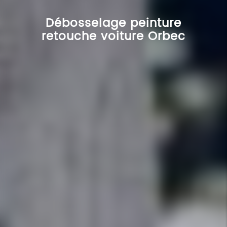
Débosselage peinture
retouche voiture Orbec